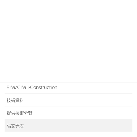
019-638-6834
営業時間 08:30-17:30 《 土日祝日除く》
メール問合せ
各担当からご回答差し上げます。
27卒！気軽なオープンカンパニー、
仕事体験、インターンシップを開催
技術案内
BIM/CIM i-Construction
技術資料
提供技術分野
論文発表