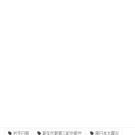
27卒！気軽なオープンカンパニー、
仕事体験、インターンシップを開催
タグ
3次元設計
BIM/CIM
BIM/CIM i-Construction
CIM/i-Construction
EE東北
GIS
i-Construction
i-Construction大賞
ICT
IT
UAV
ふるさと定住財団
アセットマネジメント
インターンシップ
インフラ整備
コンクリート
二枚貝類
企業研究
国土交通省
地質
地震
奥州街道
女性活躍
就職
岩手山
岩手日報
新生代新第三紀中新世
東日本大震災