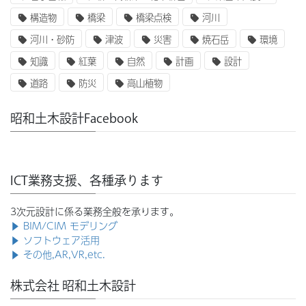
構造物
橋梁
橋梁点検
河川
河川・砂防
津波
災害
焼石岳
環境
知識
紅葉
自然
計画
設計
道路
防災
高山植物
昭和土木設計Facebook
ICT業務支援、各種承ります
3次元設計に係る業務全般を承ります。
▶ BIM/CIM モデリング
▶ ソフトウェア活用
▶ その他,AR,VR,etc.
株式会社 昭和土木設計