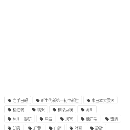
タグ
3次元設計
BIM/CIM
BIM/CIM i-Construction
CIM/i-Construction
EE東北
GIS
i-Construction
i-Construction大賞
ICT
IT
UAV
ふるさと定住財団
アセットマネジメント
インターンシップ
インフラ整備
コンクリート
二枚貝類
企業研究
国土交通省
地質
地震
奥州街道
女性活躍
就職
岩手山
岩手日報
新生代新第三紀中新世
東日本大震災
構造物
橋梁
橋梁点検
河川
河川・砂防
津波
災害
焼石岳
環境
知識
紅葉
自然
計画
設計