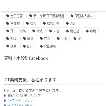
企業研究
国土交通省
地質
地震
奥州街道
女性活躍
就職
岩手山
岩手日報
新生代新第三紀中新世
東日本大震災
構造物
橋梁
橋梁点検
河川
河川・砂防
津波
災害
焼石岳
環境
知識
紅葉
自然
計画
設計
道路
防災
高山植物
昭和土木設計Facebook
ICT業務支援、各種承ります
3次元設計に係る業務全般を承ります。
▶ BIM/CIM モデリング
▶ ソフトウェア活用
▶ その他,AR,VR,etc.