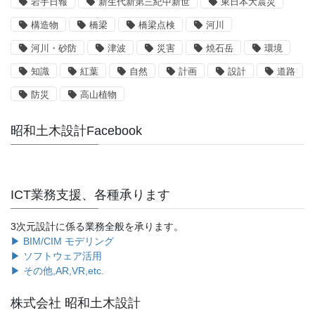
岩手日報
新生代新第三紀中新世
東日本大震災
構造物
橋梁
橋梁点検
河川
河川・砂防
津波
災害
焼石岳
環境
知識
紅葉
自然
計画
設計
道路
防災
高山植物
昭和土木設計Facebook
ICT業務支援、各種承ります
3次元設計に係る業務全般を承ります。
▶ BIM/CIM モデリング
▶ ソフトウェア活用
▶ その他,AR,VR,etc.
株式会社 昭和土木設計