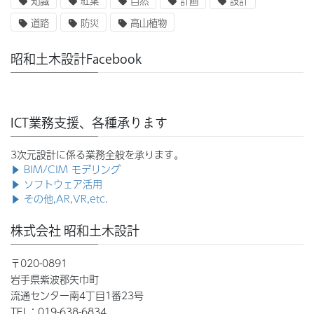
知識
紅葉
自然
計画
設計
道路
防災
高山植物
昭和土木設計Facebook
ICT業務支援、各種承ります
3次元設計に係る業務全般を承ります。
▶ BIM/CIM モデリング
▶ ソフトウェア活用
▶ その他,AR,VR,etc.
株式会社 昭和土木設計
〒020-0891
岩手県紫波郡矢巾町
流通センター南4丁目1番23号
TEL：019-638-6834