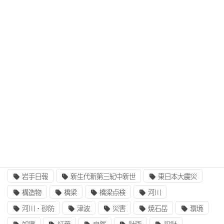
仕事体験、インターンシップを開催
タグ
3次元設計
BIM/CIM
BIM/CIM i-Construction
CIM/i-Construction
EE東北
GIS
i-Construction
i-Construction大賞
ICT
IT
UAV
ふるさと定住財団
アセットマネジメント
インターンシップ
インフラ整備
コンクリート
二枚貝類
企業研究
国土交通省
地質
地震
奥州街道
女性活躍
就職
岩手山
岩手日報
新生代新第三紀中新世
東日本大震災
構造物
橋梁
橋梁点検
河川
河川・砂防
津波
災害
焼石岳
環境