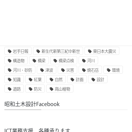
IT
UAV
ふるさと定住財団
アセットマネジメント
インターンシップ
インフラ整備
コンクリート
二枚貝類
企業研究
国土交通省
地質
地震
奥州街道
女性活躍
就職
岩手山
岩手日報
新生代新第三紀中新世
東日本大震災
構造物
橋梁
橋梁点検
河川
河川・砂防
津波
災害
焼石岳
環境
知識
紅葉
自然
計画
設計
道路
防災
高山植物
昭和土木設計Facebook
ICT業務支援、各種承ります