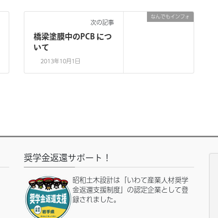
なんでもインフォ
次の記事
橋梁塗膜中のPCB につ
いて
2013年10月1日
奨学金返還サポート！
昭和土木設計は「いわて産業人材奨学
金返還支援制度」の認定企業として登
録されました。