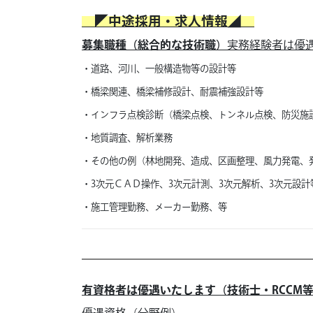
◤中途採用・求人情報◢
募集職種（総合的な技術職）
実務経験者は優
・道路、河川、一般構造物等の設計等
・橋梁関連、橋梁補修設計、耐震補強設計等
・インフラ点検診断（橋梁点検、トンネル点検、防災施
・地質調査、解析業務
・その他の例（林地開発、造成、区画整理、風力発電、
・3次元ＣＡＤ操作、3次元計測、3次元解析、3次元設計
・施工管理勤務、メーカー勤務、等
有資格者は優遇いたします（技術士・RCCM