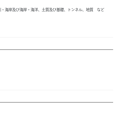
川・海岸及び海岸・海洋、
土質及び基礎、
トンネル、
地質 など