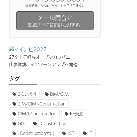
営業時間 08:30-17:30 《 土日祝日除く》
メール問合せ
各担当からご回答差し上げます。
27卒！気軽なオープンカンパニー、
仕事体験、インターンシップを開催
タグ
3次元設計
BIM/CIM
BIM/CIM i-Construction
CIM/i-Construction
EE東北
GIS
i-Construction
i-Construction大賞
ICT
IT