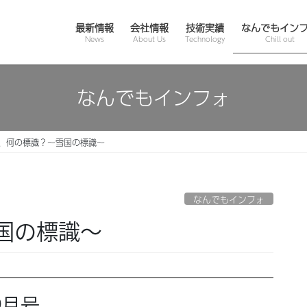
最新情報
会社情報
技術実績
なんでもイン
News
About Us
Technology
Chill out
なんでもインフォ
、何の標識？～雪国の標識～
なんでもインフォ
国の標識～
9月号