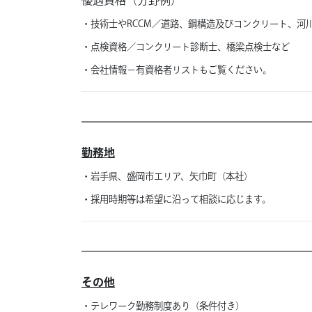
優遇資格（分野例）
・技術士やRCCM／道路、
鋼構造及びコンクリート、
河
・点検資格／コンクリート診断士、橋梁点検士など
・会社情報－有資格者リストもご覧ください。
勤務地
・岩手県、盛岡市エリア、矢巾町（本社）
・採用時期等は希望に沿って相談に応じます。
その他
・テレワーク勤務制度あり（条件付き）