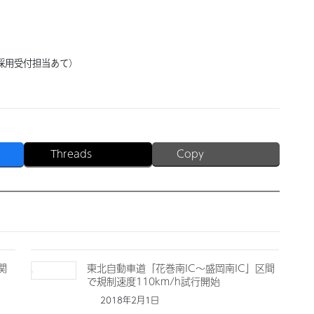
採用受付担当あて）
Threads
Copy
関
東北自動車道「花巻南IC～盛岡南IC」区間
で規制速度110km/h試行開始
2018年2月1日