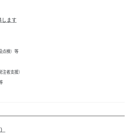
遇します
設点検）等
発注者支援）
等
等）