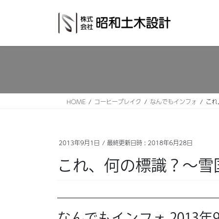
コ
ナ
ン
ビ
テ
ゲ
ン
ー
ツ
シ
へ
ョ
ス
ン
キ
に
ッ
移
HOME
コーヒーブレイク
なんでもインフォ
これ
プ
動
2013年9月1日
/ 最終更新日時 :
2018年6月28日
これ、何の標識？～雪
なんでもインフォ 2013年