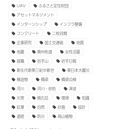
UAV
ふるさと定住財団
アセットマネジメント
インターンシップ
インフラ整備
コンクリート
二枚貝類
企業研究
国土交通省
地質
地震
奥州街道
女性活躍
就職
岩手山
岩手日報
新生代新第三紀中新世
東日本大震災
構造物
橋梁
橋梁点検
河川
河川・砂防
津波
災害
焼石岳
環境
知識
紅葉
自然
計画
設計
道路
防災
高山植物