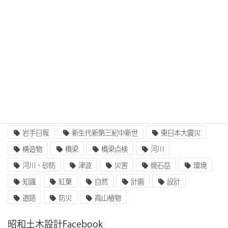
3次元設計
BIM/CIM
BIM/CIM i-Construction
CIM/i-Construction
EE東北
GIS
i-Construction
i-Construction大賞
ICT
IT
UAV
ふるさと定住財団
アセットマネジメント
インターンシップ
インフラ整備
コンクリート
二枚貝類
企業研究
国土交通省
地質
地震
奥州街道
女性活躍
就職
岩手山
岩手日報
新生代新第三紀中新世
東日本大震災
構造物
橋梁
橋梁点検
河川
河川・砂防
津波
災害
焼石岳
環境
知識
紅葉
自然
計画
設計
道路
防災
高山植物
昭和土木設計Facebook