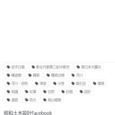
3次元設計
BIM/CIM
BIM/CIM i-Construction
CIM/i-Construction
EE東北
GIS
i-Construction
i-Construction大賞
ICT
IT
UAV
ふるさと定住財団
アセットマネジメント
インターンシップ
インフラ整備
コンクリート
二枚貝類
企業研究
国土交通省
地質
地震
奥州街道
女性活躍
就職
岩手山
岩手日報
新生代新第三紀中新世
東日本大震災
構造物
橋梁
橋梁点検
河川
河川・砂防
津波
災害
焼石岳
環境
知識
紅葉
自然
計画
設計
道路
防災
高山植物
昭和土木設計Facebook