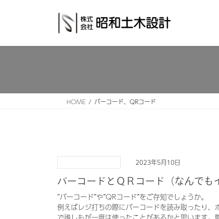
コ
ナ
ン
ビ
テ
ゲ
ン
ー
ツ
シ
へ
ョ
ス
ン
キ
に
ッ
移
HOME
バーコード、QRコード
プ
動
2023年5月10日
バーコードとＱＲコード（なんでも
”バーコード”や”QRコード”をご存知でしょうか。
例えばレジ打ちの際にバーコードを読み取ったり、
で誰しもが一度は使ったことがあるかと思います。