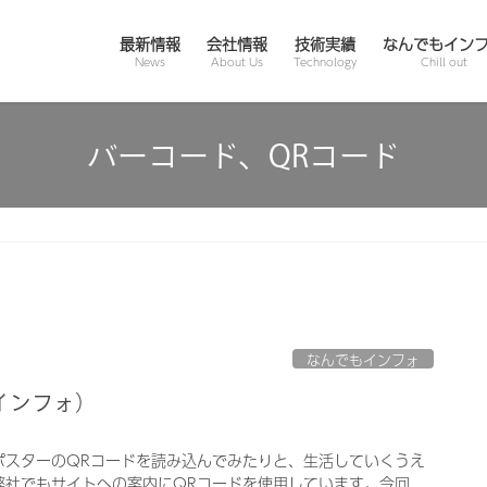
最新情報
会社情報
技術実績
なんでもイン
News
About Us
Technology
Chill out
バーコード、QRコード
なんでもインフォ
インフォ）
ポスターのQRコードを読み込んでみたりと、生活していくうえ
弊社でもサイトへの案内にQRコードを使用しています。今回