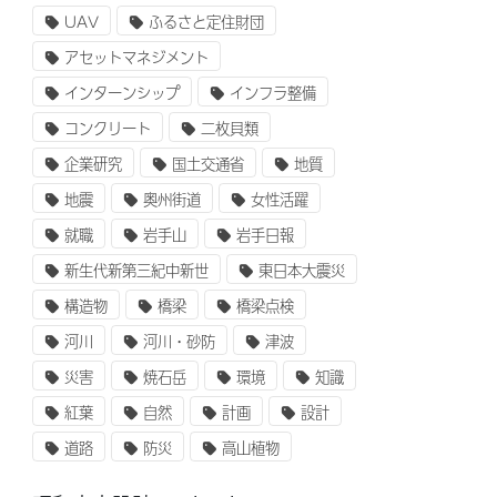
UAV
ふるさと定住財団
アセットマネジメント
インターンシップ
インフラ整備
コンクリート
二枚貝類
企業研究
国土交通省
地質
地震
奥州街道
女性活躍
就職
岩手山
岩手日報
新生代新第三紀中新世
東日本大震災
構造物
橋梁
橋梁点検
河川
河川・砂防
津波
災害
焼石岳
環境
知識
紅葉
自然
計画
設計
道路
防災
高山植物