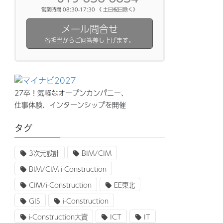
営業時間 08:30-17:30 《 土日祝日除く》
メール問合せ
各担当からご回答差し上げます。
27卒！気軽なオープンカンパニー、
仕事体験、インターンシップを開催
タグ
3次元設計
BIM/CIM
BIM/CIM i-Construction
CIM/i-Construction
EE東北
GIS
i-Construction
i-Construction大賞
ICT
IT