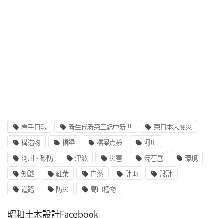
3次元設計
BIM/CIM
BIM/CIM i-Construction
CIM/i-Construction
EE東北
GIS
i-Construction
i-Construction大賞
ICT
IT
UAV
ふるさと定住財団
アセットマネジメント
インターンシップ
インフラ整備
コンクリート
二枚貝類
企業研究
国土交通省
地質
地震
奥州街道
女性活躍
就職
岩手山
岩手日報
新生代新第三紀中新世
東日本大震災
構造物
橋梁
橋梁点検
河川
河川・砂防
津波
災害
焼石岳
環境
知識
紅葉
自然
計画
設計
道路
防災
高山植物
昭和土木設計Facebook