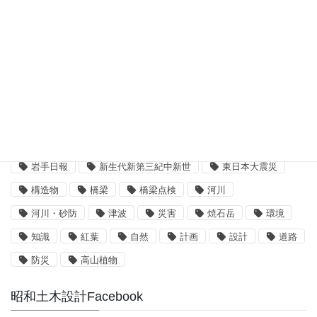
3次元設計
BIM/CIM
BIM/CIM i-Construction
CIM/i-Construction
EE東北
GIS
i-Construction
i-Construction大賞
ICT
IT
UAV
ふるさと定住財団
アセットマネジメント
インターンシップ
インフラ整備
コンクリート
二枚貝類
企業研究
国土交通省
地質
地震
奥州街道
女性活躍
就職
岩手山
岩手日報
新生代新第三紀中新世
東日本大震災
構造物
橋梁
橋梁点検
河川
河川・砂防
津波
災害
焼石岳
環境
知識
紅葉
自然
計画
設計
道路
防災
高山植物
昭和土木設計Facebook