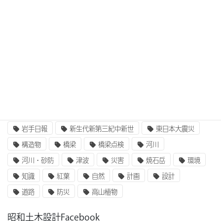
3次元設計
BIM/CIM
BIM/CIM i-Construction
CIM/i-Construction
EE東北
GIS
i-Construction
i-Construction大賞
ICT
IT
UAV
ふるさと定住財団
アセットマネジメント
インターンシップ
インフラ整備
コンクリート
二枚貝類
企業研究
国土交通省
地質
地震
奥州街道
女性活躍
就職
岩手山
岩手日報
新生代新第三紀中新世
東日本大震災
構造物
橋梁
橋梁点検
河川
河川・砂防
津波
災害
焼石岳
環境
知識
紅葉
自然
計画
設計
道路
防災
高山植物
昭和土木設計Facebook