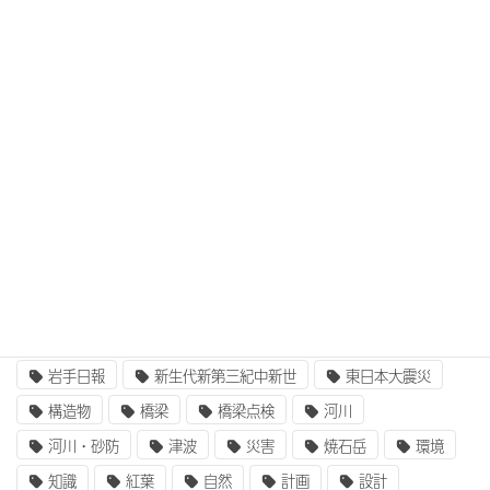
タグ
3次元設計
BIM/CIM
BIM/CIM i-Construction
CIM/i-Construction
EE東北
GIS
i-Construction
i-Construction大賞
ICT
IT
UAV
ふるさと定住財団
アセットマネジメント
インターンシップ
インフラ整備
コンクリート
二枚貝類
企業研究
国土交通省
地質
地震
奥州街道
女性活躍
就職
岩手山
岩手日報
新生代新第三紀中新世
東日本大震災
構造物
橋梁
橋梁点検
河川
河川・砂防
津波
災害
焼石岳
環境
知識
紅葉
自然
計画
設計