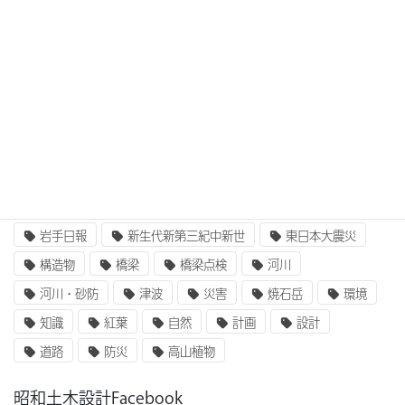
3次元設計
BIM/CIM
BIM/CIM i-Construction
CIM/i-Construction
EE東北
GIS
i-Construction
i-Construction大賞
ICT
IT
UAV
ふるさと定住財団
アセットマネジメント
インターンシップ
インフラ整備
コンクリート
二枚貝類
企業研究
国土交通省
地質
地震
奥州街道
女性活躍
就職
岩手山
岩手日報
新生代新第三紀中新世
東日本大震災
構造物
橋梁
橋梁点検
河川
河川・砂防
津波
災害
焼石岳
環境
知識
紅葉
自然
計画
設計
道路
防災
高山植物
昭和土木設計Facebook