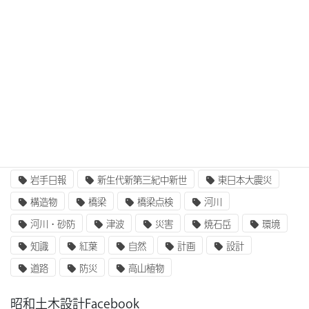
3次元設計
BIM/CIM
BIM/CIM i-Construction
CIM/i-Construction
EE東北
GIS
i-Construction
i-Construction大賞
ICT
IT
UAV
ふるさと定住財団
アセットマネジメント
インターンシップ
インフラ整備
コンクリート
二枚貝類
企業研究
国土交通省
地質
地震
奥州街道
女性活躍
就職
岩手山
岩手日報
新生代新第三紀中新世
東日本大震災
構造物
橋梁
橋梁点検
河川
河川・砂防
津波
災害
焼石岳
環境
知識
紅葉
自然
計画
設計
道路
防災
高山植物
昭和土木設計Facebook