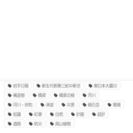
3次元設計
BIM/CIM
BIM/CIM i-Construction
CIM/i-Construction
EE東北
GIS
i-Construction
i-Construction大賞
ICT
IT
UAV
ふるさと定住財団
アセットマネジメント
インターンシップ
インフラ整備
コンクリート
二枚貝類
企業研究
国土交通省
地質
地震
奥州街道
女性活躍
就職
岩手山
岩手日報
新生代新第三紀中新世
東日本大震災
構造物
橋梁
橋梁点検
河川
河川・砂防
津波
災害
焼石岳
環境
知識
紅葉
自然
計画
設計
道路
防災
高山植物