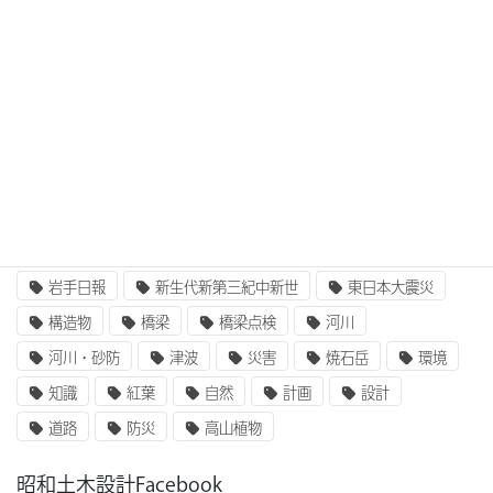
3次元設計
BIM/CIM
BIM/CIM i-Construction
CIM/i-Construction
EE東北
GIS
i-Construction
i-Construction大賞
ICT
IT
UAV
ふるさと定住財団
アセットマネジメント
インターンシップ
インフラ整備
コンクリート
二枚貝類
企業研究
国土交通省
地質
地震
奥州街道
女性活躍
就職
岩手山
岩手日報
新生代新第三紀中新世
東日本大震災
構造物
橋梁
橋梁点検
河川
河川・砂防
津波
災害
焼石岳
環境
知識
紅葉
自然
計画
設計
道路
防災
高山植物
昭和土木設計Facebook