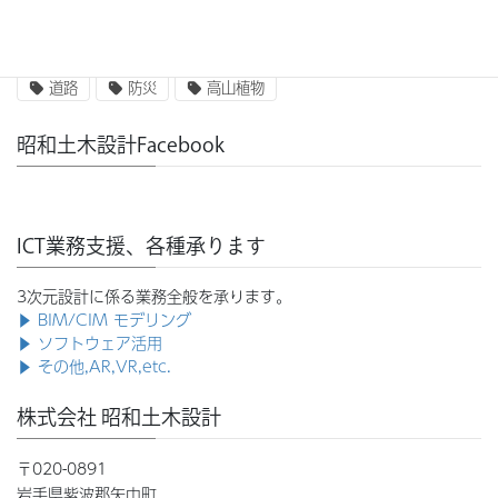
河川・砂防
津波
災害
焼石岳
環境
知識
紅葉
自然
計画
設計
道路
防災
高山植物
昭和土木設計Facebook
ICT業務支援、各種承ります
3次元設計に係る業務全般を承ります。
▶ BIM/CIM モデリング
▶ ソフトウェア活用
▶ その他,AR,VR,etc.
株式会社 昭和土木設計
〒020-0891
岩手県紫波郡矢巾町