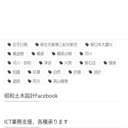
アセットマネジメント
インターンシップ
インフラ整備
コンクリート
二枚貝類
企業研究
国土交通省
地質
地震
奥州街道
女性活躍
就職
岩手山
岩手日報
新生代新第三紀中新世
東日本大震災
構造物
橋梁
橋梁点検
河川
河川・砂防
津波
災害
焼石岳
環境
知識
紅葉
自然
計画
設計
道路
防災
高山植物
昭和土木設計Facebook
ICT業務支援、各種承ります