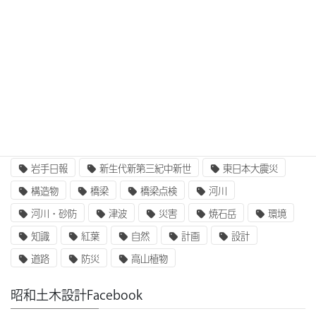
CIM/i-Construction
EE東北
GIS
i-Construction
i-Construction大賞
ICT
IT
UAV
ふるさと定住財団
アセットマネジメント
インターンシップ
インフラ整備
コンクリート
二枚貝類
企業研究
国土交通省
地質
地震
奥州街道
女性活躍
就職
岩手山
岩手日報
新生代新第三紀中新世
東日本大震災
構造物
橋梁
橋梁点検
河川
河川・砂防
津波
災害
焼石岳
環境
知識
紅葉
自然
計画
設計
道路
防災
高山植物
昭和土木設計Facebook