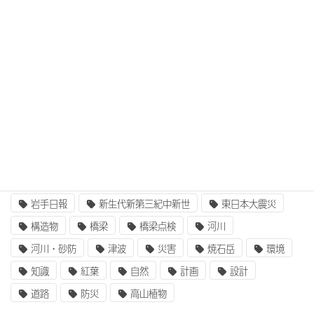
3次元設計
BIM/CIM
BIM/CIM i-Construction
CIM/i-Construction
EE東北
GIS
i-Construction
i-Construction大賞
ICT
IT
UAV
ふるさと定住財団
アセットマネジメント
インターンシップ
インフラ整備
コンクリート
二枚貝類
企業研究
国土交通省
地質
地震
奥州街道
女性活躍
就職
岩手山
岩手日報
新生代新第三紀中新世
東日本大震災
構造物
橋梁
橋梁点検
河川
河川・砂防
津波
災害
焼石岳
環境
知識
紅葉
自然
計画
設計
道路
防災
高山植物