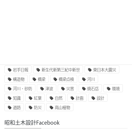
CIM/i-Construction
EE東北
GIS
i-Construction
i-Construction大賞
ICT
IT
UAV
ふるさと定住財団
アセットマネジメント
インターンシップ
インフラ整備
コンクリート
二枚貝類
企業研究
国土交通省
地質
地震
奥州街道
女性活躍
就職
岩手山
岩手日報
新生代新第三紀中新世
東日本大震災
構造物
橋梁
橋梁点検
河川
河川・砂防
津波
災害
焼石岳
環境
知識
紅葉
自然
計画
設計
道路
防災
高山植物
昭和土木設計Facebook