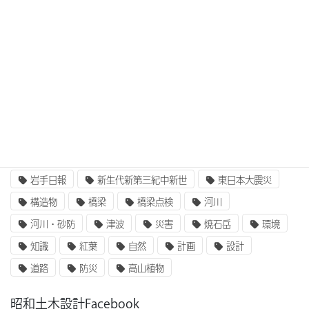
3次元設計
BIM/CIM
BIM/CIM i-Construction
CIM/i-Construction
EE東北
GIS
i-Construction
i-Construction大賞
ICT
IT
UAV
ふるさと定住財団
アセットマネジメント
インターンシップ
インフラ整備
コンクリート
二枚貝類
企業研究
国土交通省
地質
地震
奥州街道
女性活躍
就職
岩手山
岩手日報
新生代新第三紀中新世
東日本大震災
構造物
橋梁
橋梁点検
河川
河川・砂防
津波
災害
焼石岳
環境
知識
紅葉
自然
計画
設計
道路
防災
高山植物
昭和土木設計Facebook