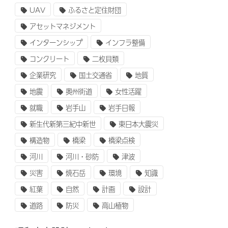
UAV
ふるさと定住財団
アセットマネジメント
インターンシップ
インフラ整備
コンクリート
二枚貝類
企業研究
国土交通省
地質
地震
奥州街道
女性活躍
就職
岩手山
岩手日報
新生代新第三紀中新世
東日本大震災
構造物
橋梁
橋梁点検
河川
河川・砂防
津波
災害
焼石岳
環境
知識
紅葉
自然
計画
設計
道路
防災
高山植物