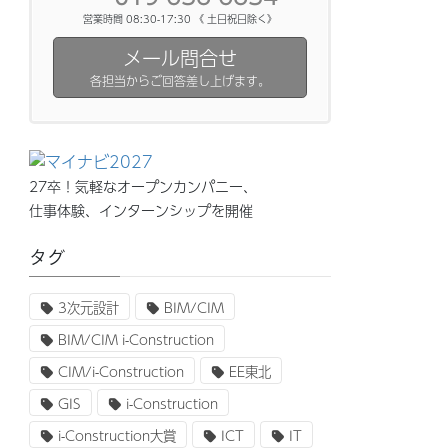
営業時間 08:30-17:30 《 土日祝日除く》
メール問合せ
各担当からご回答差し上げます。
27卒！気軽なオープンカンパニー、
仕事体験、インターンシップを開催
タグ
3次元設計
BIM/CIM
BIM/CIM i-Construction
CIM/i-Construction
EE東北
GIS
i-Construction
i-Construction大賞
ICT
IT