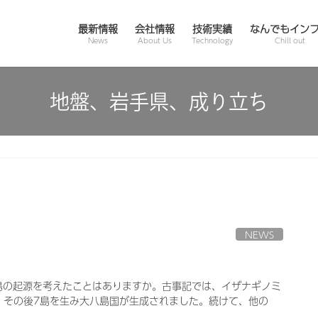
最新情報
会社情報
技術実績
なんでもイン
News
About Us
Technology
Chill out
地盤、岩手県、成り立ち
NEWS
列島の起源を考えたことはありますか。古事記では、イザナギノミ
、その後7島を生み大八島国が生成されました。続けて、他の