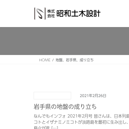
コ
ナ
ン
ビ
テ
ゲ
ン
ー
ツ
シ
へ
ョ
ス
ン
キ
に
ッ
移
HOME
地盤、岩手県、成り立ち
プ
動
2021年2月26日
岩手県の地盤の成り立ち
なんでもインフォ 2021年2月号 皆さんは、日本
コトとイザナミノミコトが淡路島を最初に生み出し
島々が産 […]