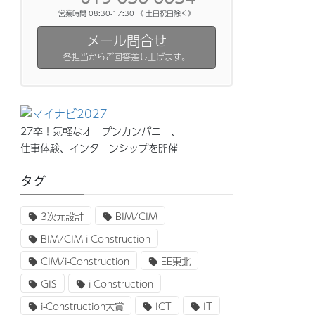
営業時間 08:30-17:30 《 土日祝日除く》
メール問合せ
各担当からご回答差し上げます。
27卒！気軽なオープンカンパニー、
仕事体験、インターンシップを開催
タグ
3次元設計
BIM/CIM
BIM/CIM i-Construction
CIM/i-Construction
EE東北
GIS
i-Construction
i-Construction大賞
ICT
IT