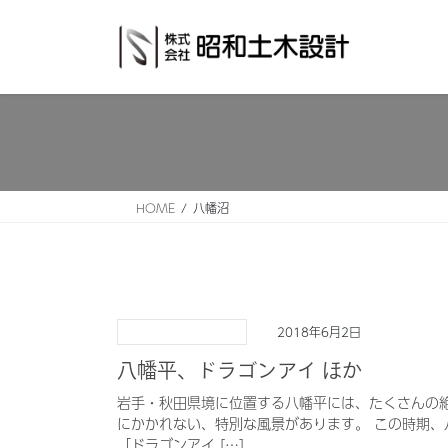
コ
ナ
ン
ビ
テ
ゲ
ン
ー
ツ
シ
へ
ョ
ス
ン
キ
に
ッ
移
HOME
八幡沼
プ
動
2018年6月2日
八幡平、ドラゴンアイ ほか
岩手・秋田県境に位置する八幡平には、たくさんの
にかかれない、特別な風景があります。 この時期
「ドラゴンアイ […]