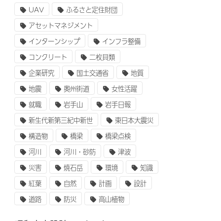
UAV
ふるさと定住財団
アセットマネジメント
インターンシップ
インフラ整備
コンクリート
二枚貝類
企業研究
国土交通省
地質
地震
奥州街道
女性活躍
就職
岩手山
岩手日報
新生代新第三紀中新世
東日本大震災
構造物
橋梁
橋梁点検
河川
河川・砂防
津波
災害
焼石岳
環境
知識
紅葉
自然
計画
設計
道路
防災
高山植物