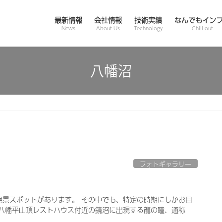
最新情報
会社情報
技術実績
なんでもイン
News
About Us
Technology
Chill out
八幡沼
フォトギャラリー
絶景スポットがあります。 その中でも、特定の時期にしかお目
、八幡平山頂レストハウス付近の鏡沼に出現する龍の瞳、通称