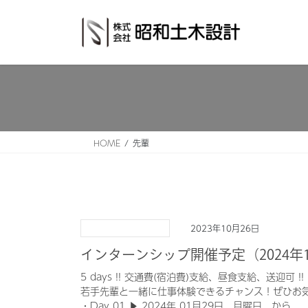
コ
ナ
ン
ビ
テ
ゲ
ン
ー
ツ
シ
へ
ョ
ス
ン
キ
に
ッ
移
HOME
先輩
プ
動
2023年10月26日
インターンシップ開催予定（2024年1
5 days !! 交通費(宿泊費)支給、昼食支給、送迎可 !!
若手先輩と一緒に仕事体験できるチャンス！ぜひお
・Day 01 ▶ 2024年 01月29日 月曜日 から