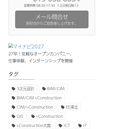
営業時間 08:30-17:30 《 土日祝日除く》
メール問合せ
各担当からご回答差し上げます。
27卒！気軽なオープンカンパニー、
仕事体験、インターンシップを開催
タグ
3次元設計
BIM/CIM
BIM/CIM i-Construction
CIM/i-Construction
EE東北
GIS
i-Construction
i-Construction大賞
ICT
IT