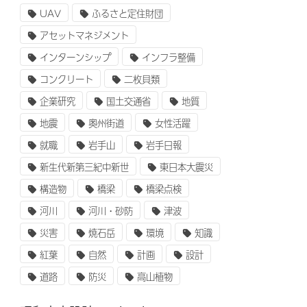
UAV
ふるさと定住財団
アセットマネジメント
インターンシップ
インフラ整備
コンクリート
二枚貝類
企業研究
国土交通省
地質
地震
奥州街道
女性活躍
就職
岩手山
岩手日報
新生代新第三紀中新世
東日本大震災
構造物
橋梁
橋梁点検
河川
河川・砂防
津波
災害
焼石岳
環境
知識
紅葉
自然
計画
設計
道路
防災
高山植物