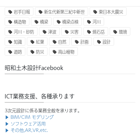
奥州街道
女性活躍
就職
岩手山
岩手日報
新生代新第三紀中新世
東日本大震災
構造物
橋梁
橋梁点検
河川
河川・砂防
津波
災害
焼石岳
環境
知識
紅葉
自然
計画
設計
道路
防災
高山植物
昭和土木設計Facebook
ICT業務支援、各種承ります
3次元設計に係る業務全般を承ります。
▶ BIM/CIM モデリング
▶ ソフトウェア活用
▶ その他,AR,VR,etc.