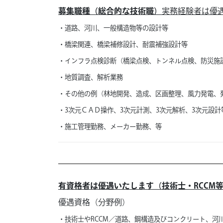
募集職種（総合的な技術職）
実務経験者は優
・道路、河川、一般構造物等の設計等
・橋梁関連、橋梁補修設計、耐震補強設計等
・インフラ点検診断（橋梁点検、トンネル点検、防災施
・地質調査、解析業務
・その他の例（林地開発、造成、区画整理、風力発電、
・3次元ＣＡＤ操作、3次元計測、3次元解析、3次元設計
・施工管理勤務、メーカー勤務、等
有資格者は優遇いたします（技術士・RCCM
優遇資格（分野例）
・技術士やRCCM／道路、
鋼構造及びコンクリート、
河