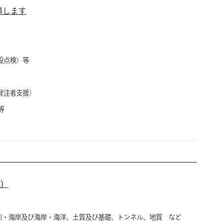
遇します
設点検）等
発注者支援）
等
等）
川・海岸及び海岸・海洋、
土質及び基礎、
トンネル、
地質 など