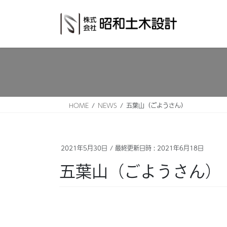
コ
ナ
ン
ビ
テ
ゲ
ン
ー
ツ
シ
へ
ョ
ス
ン
キ
に
ッ
移
HOME
NEWS
五葉山（ごようさん）
プ
動
2021年5月30日
/ 最終更新日時 :
2021年6月18日
五葉山（ごようさん）