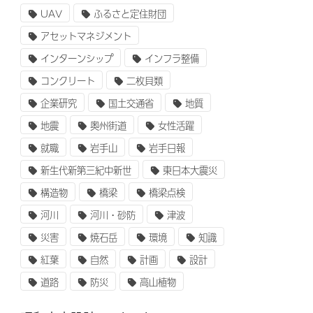
UAV
ふるさと定住財団
アセットマネジメント
インターンシップ
インフラ整備
コンクリート
二枚貝類
企業研究
国土交通省
地質
地震
奥州街道
女性活躍
就職
岩手山
岩手日報
新生代新第三紀中新世
東日本大震災
構造物
橋梁
橋梁点検
河川
河川・砂防
津波
災害
焼石岳
環境
知識
紅葉
自然
計画
設計
道路
防災
高山植物