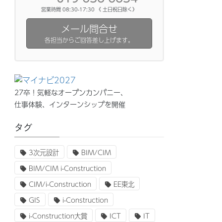
営業時間 08:30-17:30 《 土日祝日除く》
メール問合せ
各担当からご回答差し上げます。
27卒！気軽なオープンカンパニー、
仕事体験、インターンシップを開催
タグ
3次元設計
BIM/CIM
BIM/CIM i-Construction
CIM/i-Construction
EE東北
GIS
i-Construction
i-Construction大賞
ICT
IT