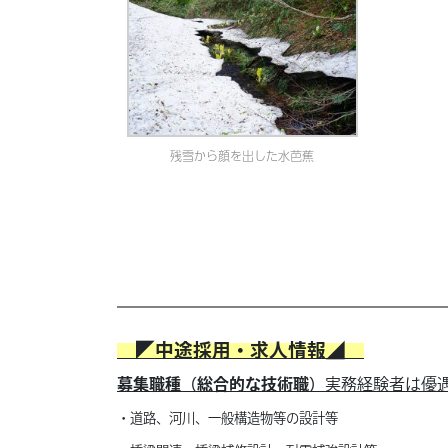
残雪から顔を出した水芭蕉
◤中途採用・求人情報◢
募集職種（総合的な技術職）
実務経験者は優
・道路、河川、一般構造物等の設計等