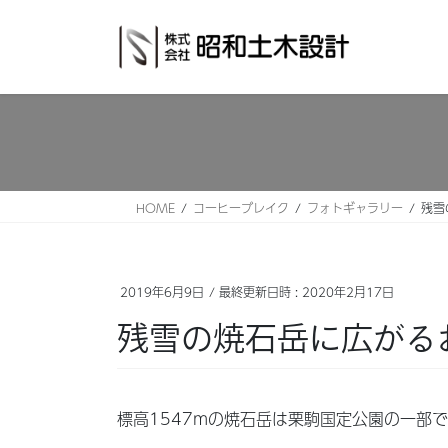
コ
ナ
ン
ビ
テ
ゲ
ン
ー
ツ
シ
へ
ョ
ス
ン
キ
に
ッ
移
HOME
コーヒーブレイク
フォトギャラリー
残雪
プ
動
2019年6月9日
/ 最終更新日時 :
2020年2月17日
残雪の焼石岳に広がるお花
標高1547mの焼石岳は栗駒国定公園の一部