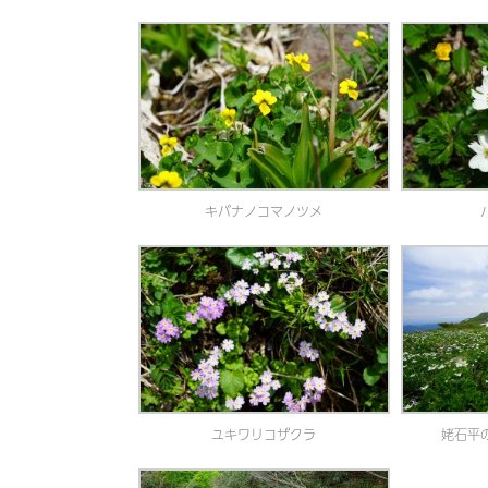
キバナノコマノツメ
ユキワリコザクラ
姥石平