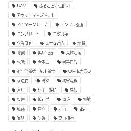
UAV
ふるさと定住財団
アセットマネジメント
インターンシップ
インフラ整備
コンクリート
二枚貝類
企業研究
国土交通省
地質
地震
奥州街道
女性活躍
就職
岩手山
岩手日報
新生代新第三紀中新世
東日本大震災
構造物
橋梁
橋梁点検
河川
河川・砂防
津波
災害
焼石岳
環境
知識
紅葉
自然
計画
設計
道路
防災
高山植物