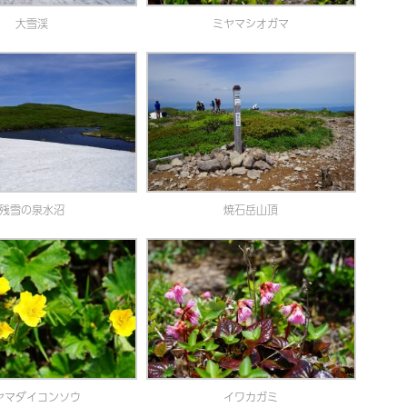
大雪渓
ミヤマシオガマ
残雪の泉水沼
焼石岳山頂
ヤマダイコンソウ
イワカガミ