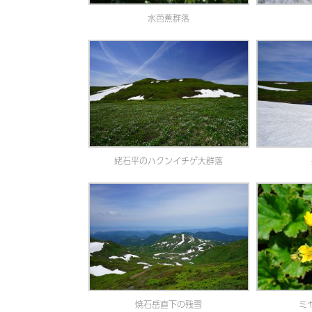
水芭蕉群落
姥石平のハクンイチゲ大群落
焼石岳直下の残雪
ミ