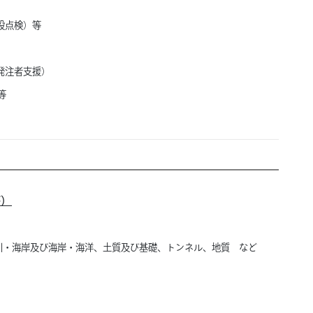
設点検）等
発注者支援）
等
等）
川・海岸及び海岸・海洋、
土質及び基礎、
トンネル、
地質 など