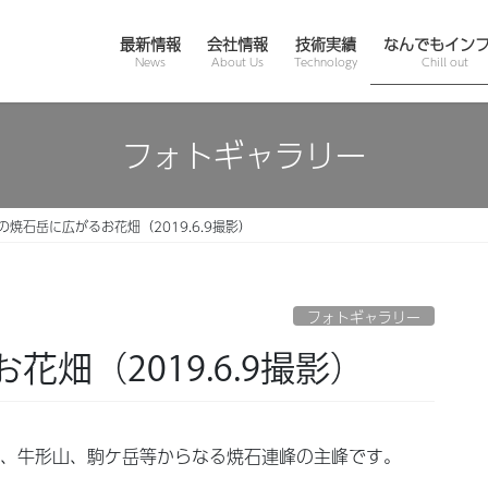
最新情報
会社情報
技術実績
なんでもイン
News
About Us
Technology
Chill out
フォトギャラリー
の焼石岳に広がるお花畑（2019.6.9撮影）
フォトギャラリー
畑（2019.6.9撮影）
で、牛形山、駒ケ岳等からなる焼石連峰の主峰です。