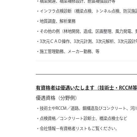
・橋梁関連、橋梁補修設計、耐震補強設計等
・インフラ点検診断（橋梁点検、トンネル点検、防災施
・地質調査、解析業務
・その他の例（林地開発、造成、区画整理、風力発電、
・3次元ＣＡＤ操作、3次元計測、3次元解析、3次元設計
・施工管理勤務、メーカー勤務、等
有資格者は優遇いたします（技術士・RCCM
優遇資格（分野例）
・技術士やRCCM／道路、
鋼構造及びコンクリート、
河
・点検資格／コンクリート診断士、橋梁点検士など
・会社情報－有資格者リストもご覧ください。