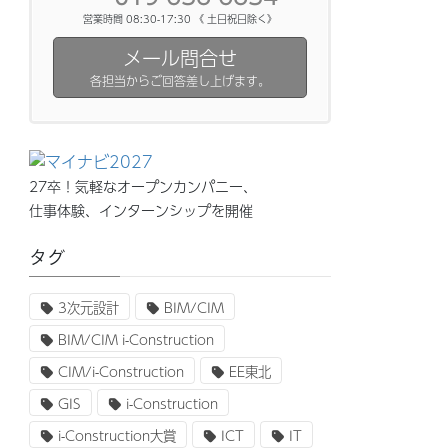
営業時間 08:30-17:30 《 土日祝日除く》
メール問合せ
各担当からご回答差し上げます。
27卒！気軽なオープンカンパニー、
仕事体験、インターンシップを開催
タグ
3次元設計
BIM/CIM
BIM/CIM i-Construction
CIM/i-Construction
EE東北
GIS
i-Construction
i-Construction大賞
ICT
IT