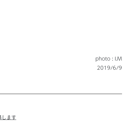
photo : I.M
2019/6/9
遇します