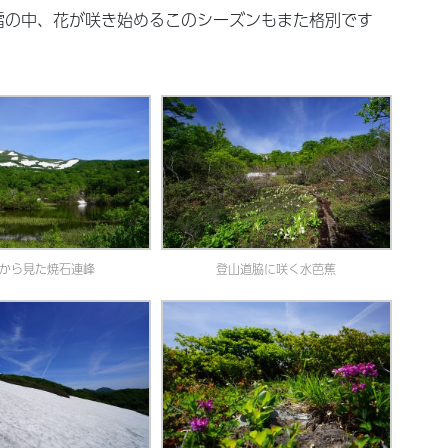
雪の中、花が咲き始めるこのシーズンもまた格別です
から見た焼石連峰
登山道脇に咲く水芭蕉