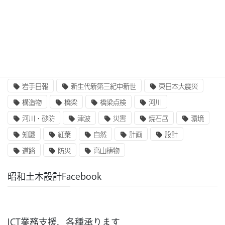
IT
UAV
ふるさと定住財団
アセットマネジメント
インターンシップ
インフラ整備
コンクリート
二枚貝類
企業研究
国土交通省
地質
地震
奥州街道
女性活躍
就職
岩手山
岩手日報
新生代新第三紀中新世
東日本大震災
構造物
橋梁
橋梁点検
河川
河川・砂防
津波
災害
焼石岳
環境
知識
紅葉
自然
計画
設計
道路
防災
高山植物
昭和土木設計Facebook
ICT業務支援、各種承ります